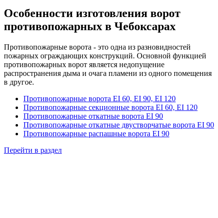
Особенности изготовления ворот
противопожарных в Чебоксарах
Противопожарные ворота - это одна из разновидностей
пожарных ограждающих конструкций. Основной функцией
противопожарных ворот является недопущение
распространения дыма и очага пламени из одного помещения
в другое.
Противопожарные ворота EI 60, EI 90, EI 120
Противопожарные секционные ворота EI 60, EI 120
Противопожарные откатные ворота EI 90
Противопожарные откатные двустворчатые ворота EI 90
Противопожарные распашные ворота EI 90
Перейти в раздел