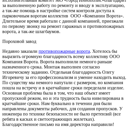
Исполнительный комитет МО «город Иннополис»благодарит
за выполненную работу по ремонту и вводу в эксплуатацию,
а так-же помощь в настройке систем контроля доступа к
парковочным воротам коллектив ООО «Компании Ворота».
Длительное время работали с данной компанией, приезжали
по первому звонку на ремонт гаражных и противопожарных
ворота, а так-же шлагбаумов.
Пороховой завод
Недавно заказали
противопожарные ворота
. Хотелось бы
выразить огромную благодарность всему коллективу ООО
Компания Ворота. Ворота выполнили немного раньше
назначенного срока. Монтаж выполнен согласно
техническому заданию. Отдельная благодарность Олегу
Игоревичу за его профессионализм и умение находить выход.
По существу мы немного напутали с размером, но компания
пошла на встречу и в кратчайшие сроки переделали изделие.
Основная проблема была в том, что наш объект имеет
пропускной режим, но и эта трудность была нивелирована в
кратчайшие сроки. Нам буквально в течении дня были
направлены документы рабочих, для создания пропусков. У
инженера по технике безопасности не было претензий (все
ребята в касках и светоотражющих жилетках).
Благодарственное письмо на имя директора направили!