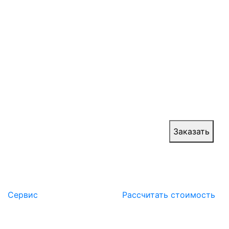
производителя
Телескопические ворота с противопожарными
свойствами представляют собой эффективную
преграду для распространения огня и
продуктов горения. Они служат надежной
защитой, разделяя помещение от очага
возгорания и предотвращая распространение
пламени.
Цена:
от 30 000 руб.
Заказать
Сервис
Расcчитать стоимость