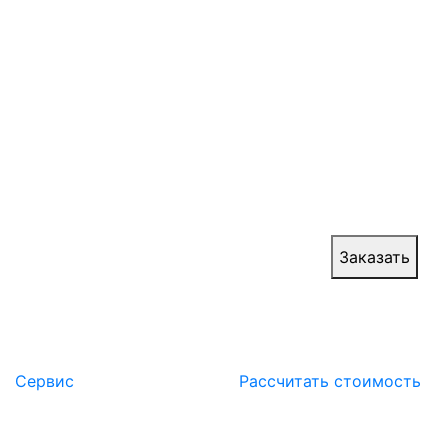
производителя
Телескопические ворота с противопожарными
свойствами представляют собой эффективную
преграду для распространения огня и
продуктов горения. Они служат надежной
защитой, разделяя помещение от очага
возгорания и предотвращая распространение
пламени.
Цена:
от 30 000 руб.
Заказать
Сервис
Расcчитать стоимость