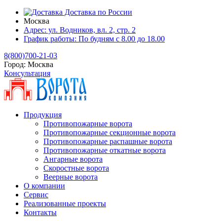
Доставка по России
Москва
Адрес:
ул. Водников, вл. 2, стр. 2
График работы:
По будням с 8.00 до 18.00
8(800)700-21-03
Город:
Москва
Консультация
Продукция
Противопожарные ворота
Противопожарные секционные ворота
Противопожарные распашные ворота
Противопожарные откатные ворота
Ангарные ворота
Скоростные ворота
Веерные ворота
О компании
Сервис
Реализованные проекты
Контакты