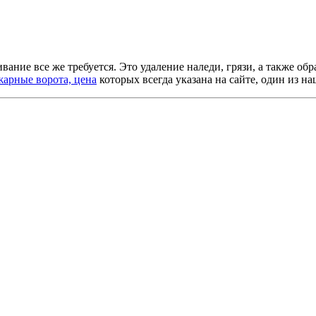
ание все же требуется. Это удаление наледи, грязи, а также об
арные ворота, цена
которых всегда указана на сайте, один из н