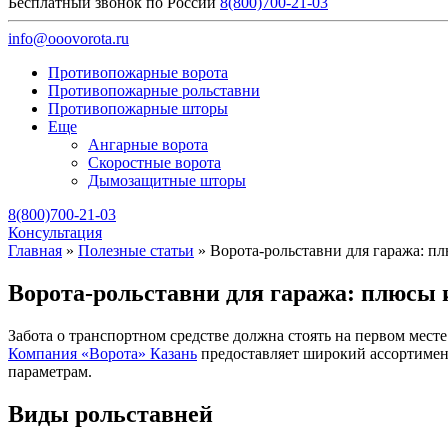
Бесплатный звонок по России
8(800)700-21-03
info@ooovorota.ru
Противопожарные ворота
Противопожарные рольставни
Противопожарные шторы
Еще
Ангарные ворота
Скоростные ворота
Дымозащитные шторы
8(800)700-21-03
Консультация
Главная
»
Полезные статьи
»
Ворота-рольставни для гаража: п
Ворота-рольставни для гаража: плюсы
Забота о транспортном средстве должна стоять на первом месте
Компания «Ворота» Казань
предоставляет широкий ассортимент
параметрам.
Виды рольставней