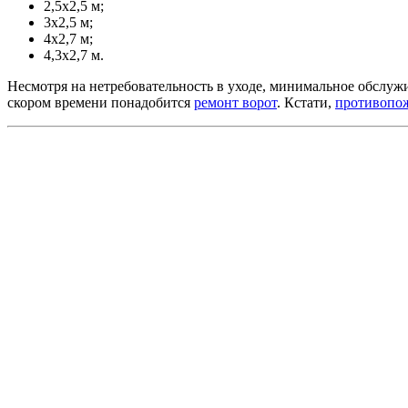
2,5х2,5 м;
3х2,5 м;
4х2,7 м;
4,3х2,7 м.
Несмотря на нетребовательность в уходе, минимальное обслужив
скором времени понадобится
ремонт ворот
. Кстати,
противопож