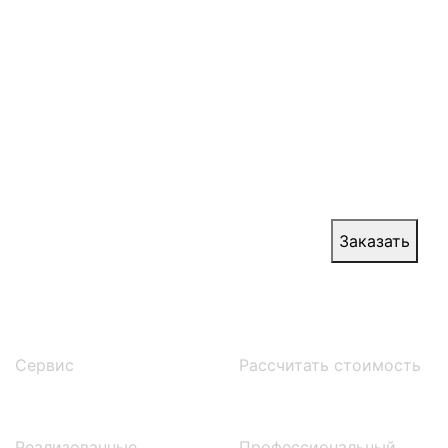
Наши искронедающие ворота представляют
собой надежное решение для защиты от
пожаров и распространения огня. Обладая
специальными искробезопасными замками и
элементами, они предотвращают
возникновение искр при трении, минимизируя
риск возгорания.
Цена:
от 30 000 руб.
Заказать
Сервис
Расcчитать стоимость
Реализованные
Профессиональный