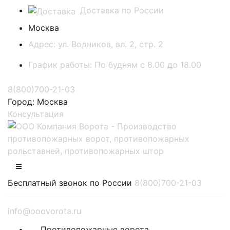
Доставка по России
Москва
Адрес:
ул. Водников, вл. 2, стр. 2
График работы:
По будням с 8.00 до 18.00
8(800)700-21-03
Город:
Москва
Консультация
Бесплатный звонок по России
8(800)700-21-03
info@ooovorota.ru
Противопожарные ворота