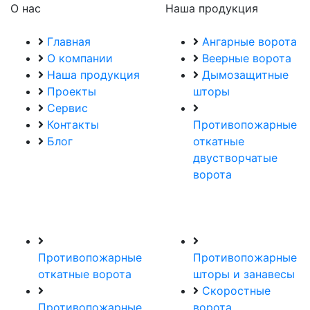
О нас
Наша продукция
Главная
Ангарные ворота
О компании
Веерные ворота
Наша продукция
Дымозащитные
Проекты
шторы
Сервис
Контакты
Противопожарные
Блог
откатные
двустворчатые
ворота
Противопожарные
Противопожарные
откатные ворота
шторы и занавесы
Скоростные
Противопожарные
ворота