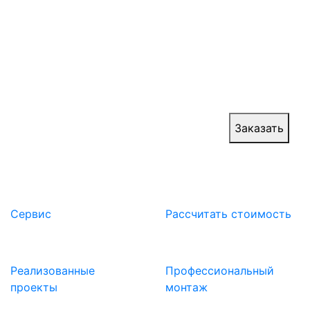
Шторные ПВХ ворота отличаются легкостью
использования и экономичностью, так как они
обеспечивают эффективную теплоизоляцию и
сокращают энергопотребление. Мы
производим замеры, изготавливаем ворота и
производим монтаж с гарантией качества.
Цена:
от 30 000 руб.
Заказать
Сервис
Расcчитать стоимость
Реализованные
Профессиональный
проекты
монтаж