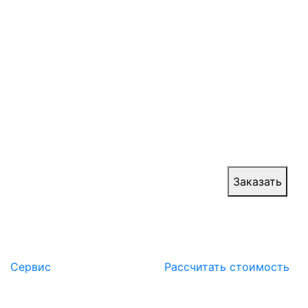
Астане
Хотите купить противопожарные ворота
автоматические с электроприводом в Астане
по доступной цене? Мы производим и
монтируем различные виды ворот
противопожарных с дверью или без нее для
бизнес-центров, подземных парковок,
промышленных гаражей.
Цена:
от 30 000 руб.
Заказать
Сервис
Расcчитать стоимость