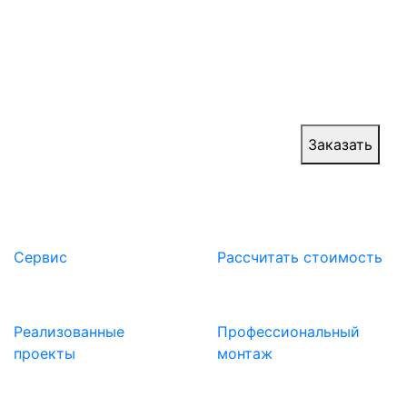
Веерные ворота в России – новый тренд на
отечественном рынке, позволяющий
гарантировать надежную систему доступа,
безопасность эксплуатации и авторский
дизайнерский проект.
Цена:
от 1 800 000 руб.
Заказать
Сервис
Расcчитать стоимость
Реализованные
Профессиональный
проекты
монтаж