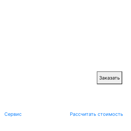
Противопожарные шторы и занавесы состоят
из металлического каркаса, представляющего
собой короб с кожухом прямоугольного
сечения, закрепленный на стене над проемом
или в проеме и двух вертикальных
направляющих, закрепленных по бокам от
проема или в проеме. В полотне
противопожарного занавеса может быть
лазейка для эвакуации.
Цена:
от 26 000 руб.
Заказать
Сервис
Расcчитать стоимость