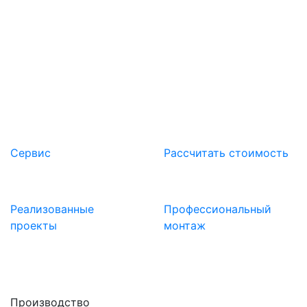
и всегда готовы предложить Вам полный
спектр услуг, связанных с выбором,
проектированием, изготовление и монтажом
металлоконструкций
Сервис
Расcчитать стоимость
Реализованные
Профессиональный
проекты
монтаж
Производство