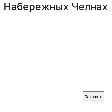
Набережных Челнах
Двери с вентиляционными
решётками
Наша компания предлагает широкий выбор
противопожарных дверей с вентиляционными
решетками, которые отвечают высоким
стандартам безопасности и эффективности. Мы
гарантируем профессиональный монтаж и
надежное функционирование этих ворот,
обеспечивая защиту и комфорт для ваших
помещений.
Цена:
от 30 000 руб.
Заказать