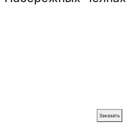
Производство
противопожарных
откатных ворот Ei90 с
калиткой
Откатные противопожарные ворота являются
одной из разновидностей пожарных ворот,
назначение которых, как и всех остальных
огнеупорных конструкций, заключается в
изоляции отдельно взятого помещения при
пожаре, в целях нераспространения огня по
всему зданию или сооружению.
Цена:
от 34 000 руб.
Заказать