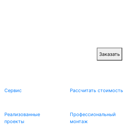
Ангарные ворота промышленные и ангарные
воротные системы возводят для стоянки и
ремонта авиатехники, локомотивов и плавучей
техники. Ангарные ворота повышают
эффективность обеспечения быстрого въезда и
выезда крупногабаритной техники.
Цена:
от 60 000 руб.
Заказать
Сервис
Расcчитать стоимость
Реализованные
Профессиональный
проекты
монтаж