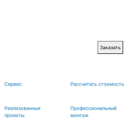
Веерные ворота в России – новый тренд на
отечественном рынке, позволяющий
гарантировать надежную систему доступа,
безопасность эксплуатации и авторский
дизайнерский проект.
Цена:
от 1 800 000 руб.
Заказать
Сервис
Расcчитать стоимость
Реализованные
Профессиональный
проекты
монтаж