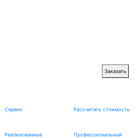
Противопожарные рулонные ворота являются
важным элементом системы пожарной
безопасности для различных типов помещений.
Они обеспечивают надежную защиту от огня и
дыма, позволяя эффективно ограничить
распространение пожара и обеспечить
безопасность людей и имущества.
Цена:
от 30 000 руб.
Заказать
Сервис
Расcчитать стоимость
Реализованные
Профессиональный