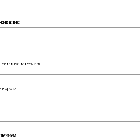
уживание:
ее сотни объектов.
 ворота,
ошением