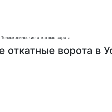
»
Телескопические откатные ворота
е откатные ворота в У
а от
арными
тивную
родуктов
 разделяя
отвращая