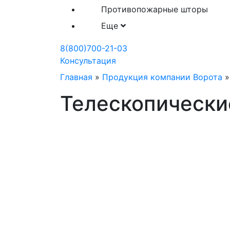
Противопожарные шторы
Еще
8(800)700-21-03
Консультация
Главная
»
Продукция компании Ворота
Телескопически
Телескопические ворот
производителя
Телескопические ворота с противопож
свойствами представляют собой эффек
преграду для распространения огня и п
горения. Они служат надежной защитой,
помещение от очага возгорания и пред