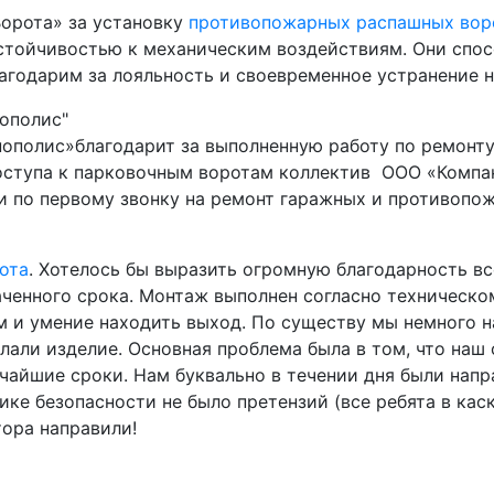
орота» за установку
противопожарных распашных вор
устойчивостью к механическим воздействиям. Они спо
лагодарим за лояльность и своевременное устранение 
ополис"
полис»благодарит за выполненную работу по ремонту 
оступа к парковочным воротам коллектив ООО «Компа
и по первому звонку на ремонт гаражных и противопож
ота
. Хотелось бы выразить огромную благодарность в
ченного срока. Монтаж выполнен согласно техническо
м и умение находить выход. По существу мы немного н
лали изделие. Основная проблема была в том, что наш
тчайшие сроки. Нам буквально в течении дня были нап
ике безопасности не было претензий (все ребята в ка
ора направили!