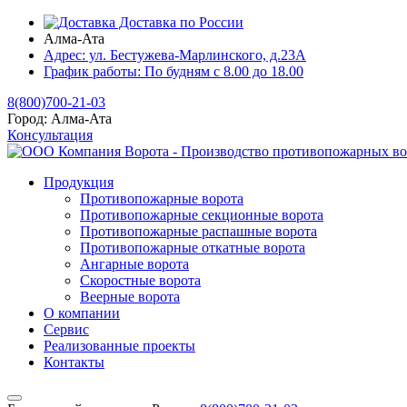
Доставка по России
Алма-Ата
Адрес:
ул. Бестужева-Марлинского, д.23А
График работы:
По будням с 8.00 до 18.00
8(800)700-21-03
Город:
Алма-Ата
Консультация
Продукция
Противопожарные ворота
Противопожарные секционные ворота
Противопожарные распашные ворота
Противопожарные откатные ворота
Ангарные ворота
Скоростные ворота
Веерные ворота
О компании
Сервис
Реализованные проекты
Контакты