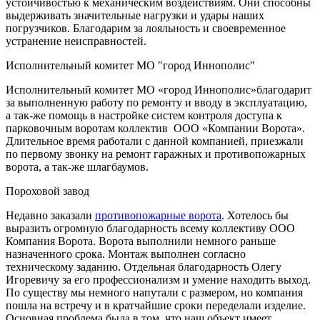
устойчивостью к механическим воздействиям. Они способны
выдерживать значительные нагрузки и удары наших
погрузчиков. Благодарим за лояльность и своевременное
устранение неисправностей.
Исполнительный комитет МО "город Иннополис"
Исполнительный комитет МО «город Иннополис»благодарит
за выполненную работу по ремонту и вводу в эксплуатацию,
а так-же помощь в настройке систем контроля доступа к
парковочным воротам коллектив ООО «Компании Ворота».
Длительное время работали с данной компанией, приезжали
по первому звонку на ремонт гаражных и противопожарных
ворота, а так-же шлагбаумов.
Пороховой завод
Недавно заказали
противопожарные ворота
. Хотелось бы
выразить огромную благодарность всему коллективу ООО
Компания Ворота. Ворота выполнили немного раньше
назначенного срока. Монтаж выполнен согласно
техническому заданию. Отдельная благодарность Олегу
Игоревичу за его профессионализм и умение находить выход.
По существу мы немного напутали с размером, но компания
пошла на встречу и в кратчайшие сроки переделали изделие.
Основная проблема была в том, что наш объект имеет