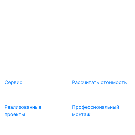
Вы можете заказать нашу продукцию и
получить бесплатную консультацию по
ассортименту, выбору продукции исходя из
ваших потребностей по телефону или по
электронной почте, которые указаны на сайте
компании.
Сервис
Расcчитать стоимость
Реализованные
Профессиональный
проекты
монтаж