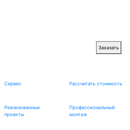
Практика подтверждает: без бронированных
окон сложно гарантировать высокий уровень
безопасности, ведь именно стекло остается
одной из наиболее уязвимых частей наружных
стен.
Цена:
от 300 000 руб.
Заказать
Сервис
Расcчитать стоимость
Реализованные
Профессиональный
проекты
монтаж