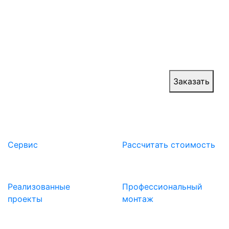
воротные системы возводят для стоянки и
ремонта авиатехники, локомотивов и плавучей
техники. Ангарные ворота повышают
эффективность обеспечения быстрого въезда и
выезда крупногабаритной техники.
Цена:
от 60 000 руб.
Заказать
Сервис
Расcчитать стоимость
Реализованные
Профессиональный
проекты
монтаж