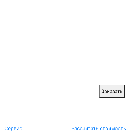
рулонных ворот
Скоростные рулонные ворота становятся
универсальным решением для объектов с
высокой интенсивностью движения. Свое
широкое распространение монтаж скоростных
ворот нашел при обустройстве складов,
заводов, парковок, аэропортов с защитой
пространства от стороннего доступа и грязи.
При этом не должен страдать полноценный
доступ на объект.
Цена:
от 400 000 руб.
Заказать
Сервис
Расcчитать стоимость