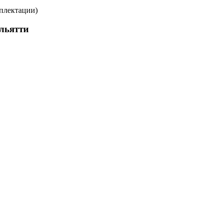
мплектации)
льятти