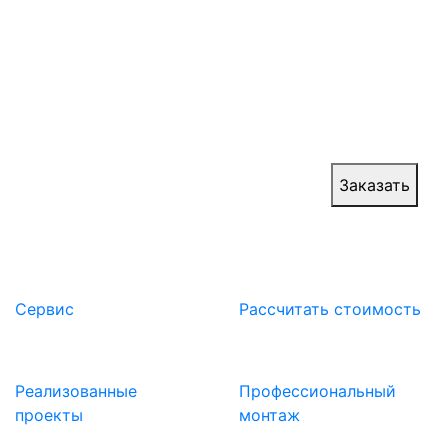
Ангарные ворота промышленные и ангарные
воротные системы возводят для стоянки и
ремонта авиатехники, локомотивов и плавучей
техники. Ангарные ворота повышают
эффективность обеспечения быстрого въезда и
выезда крупногабаритной техники.
Цена:
от 60 000 руб.
Заказать
Сервис
Расcчитать стоимость
Реализованные
Профессиональный
проекты
монтаж