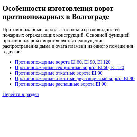
Особенности изготовления ворот
противопожарных в Волгограде
Противопожарные ворота - это одна из разновидностей
пожарных ограждающих конструкций. Основной функцией
противопожарных ворот является недопущение
распространения дыма и очага пламени из одного помещения
в другое.
Противопожарные ворота EI 60, EI 90, EI 120
Противопожарные секционные ворота EI 60, EI 120
Противопожарные откатные ворота EI 90
Противопожарные откатные двустворчатые ворота EI 90
Противопожарные распашные ворота EI 90
Перейти в раздел