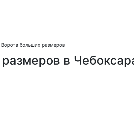
»
Ворота больших размеров
 размеров в Чебоксар
юбых
ируют,
рот больших
и других
ьно к каждому
руем качество