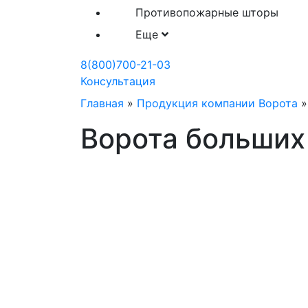
Противопожарные шторы
Еще
8(800)700-21-03
Консультация
Главная
»
Продукция компании Ворота
Ворота больших
Производство ворот л
размеров
Специалисты компании «Ворота» проект
изготавливают и производят монтаж во
размеров для грузовых, промышленных 
предприятий. Мы подходим индивидуал
проекту, выезжаем на замеры и гаранти