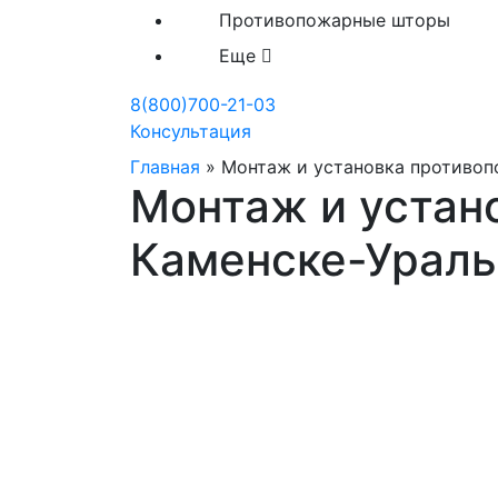
Противопожарные шторы
Еще
8(800)700-21-03
Консультация
Главная
»
Монтаж и установка противо
Монтаж и устан
Каменске-Урал
Монтаж и установка во
Каменске-Уральском
Наша компания выполнит монтаж в коро
Работаем на территории всей страны и 
высокое качество выполненных работ на