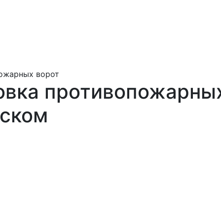
пожарных ворот
овка противопожарных
ьском
рот в
ткие сроки.
гарантируем
 объектах