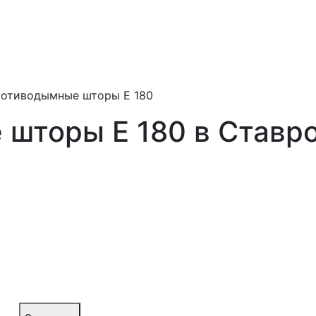
отиводымные шторы Е 180
шторы Е 180 в Ставр
одымных
льным
 поддержания
 объектах