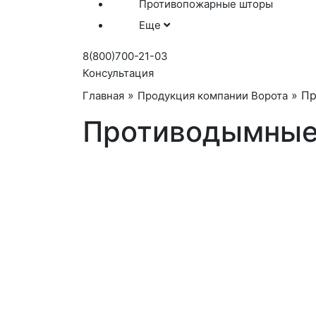
Противопожарные шторы
Еще
8(800)700-21-03
Консультация
»
»
Пр
Главная
Продукция компании Ворота
Противодымные 
Производство против
штор Е 180
Противодымные шторы стали универса
решением для локализации возгорания,
обстановки комфорта и безопасности на
разного масштаба.