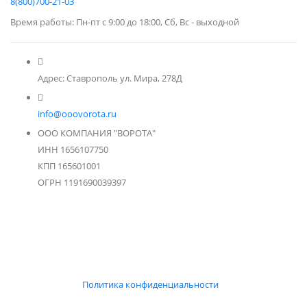
8(800)700-21-03
Время работы: Пн-пт с 9:00 до 18:00, Сб, Вс - выходной
Адрес: Ставрополь ул. Мира, 278Д
info@ooovorota.ru
ООО КОМПАНИЯ "ВОРОТА"
ИНН 1656107750
КПП 165601001
ОГРН 1191690039397
Политика конфиденциальности