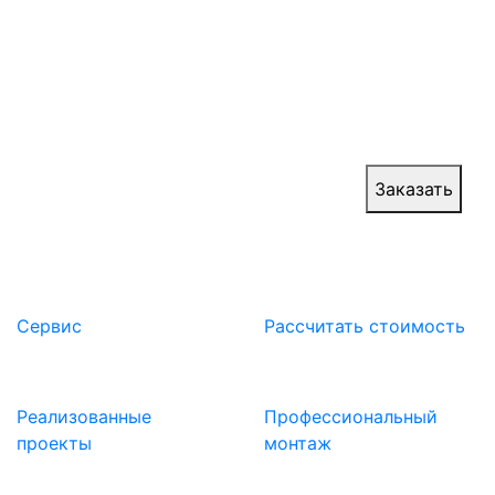
Шторные ПВХ ворота отличаются легкостью
использования и экономичностью, так как они
обеспечивают эффективную теплоизоляцию и
сокращают энергопотребление. Мы
производим замеры, изготавливаем ворота и
производим монтаж с гарантией качества.
Цена:
от 30 000 руб.
Заказать
Сервис
Расcчитать стоимость
Реализованные
Профессиональный
проекты
монтаж