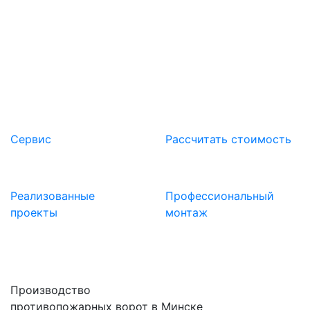
ООО Компания «Ворота» предоставляет
гарантию 12 месяцев на всю свою продукцию и
выполняемые работы.
Сервис
Расcчитать стоимость
Реализованные
Профессиональный
проекты
монтаж
Производство
противопожарных ворот в Минске