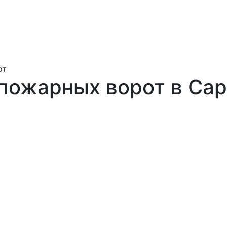
от
пожарных ворот в Сар
пании
гарантию 12
олняемые