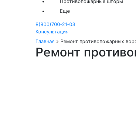
Противопожарные шторы
Еще
8(800)700-21-03
Консультация
Главная
»
Ремонт противопожарных вор
Ремонт противо
Гарантия и сервис ком
«Ворота»
ООО Компания «Ворота» предоставляет 
месяцев на всю свою продукцию и вып
работы.